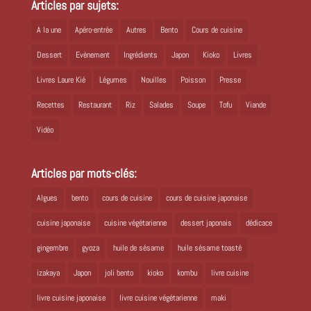
Articles par sujets:
A la une
Apéro-entrée
Autres
Bento
Cours de cuisine
Dessert
Evènement
Ingrédients
Japon
Kioko
Livres
Livres Laure Kié
Légumes
Nouilles
Poisson
Presse
Recettes
Restaurant
Riz
Salades
Soupe
Tofu
Viande
Vidéo
Articles par mots-clés:
Algues
bento
cours de cuisine
cours de cuisine japonaise
cuisine japonaise
cuisine végétarienne
dessert japonais
dédicace
gingembre
gyoza
huile de sésame
huile sésame toasté
izakaya
Japon
joli bento
kioko
kombu
livre cuisine
livre cuisine japonaise
livre cuisine végétarienne
maki