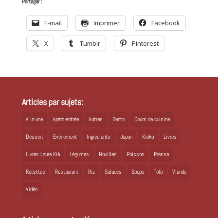
Partager :
E-mail
Imprimer
Facebook
X
Tumblr
Pinterest
Articles par sujets:
A la une
Apéro-entrée
Autres
Bento
Cours de cuisine
Dessert
Evènement
Ingrédients
Japon
Kioko
Livres
Livres Laure Kié
Légumes
Nouilles
Poisson
Presse
Recettes
Restaurant
Riz
Salades
Soupe
Tofu
Viande
Vidéo