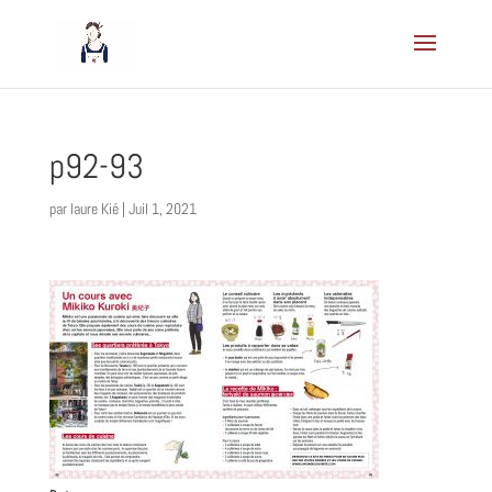
p92-93
par
laure Kié
|
Juil 1, 2021