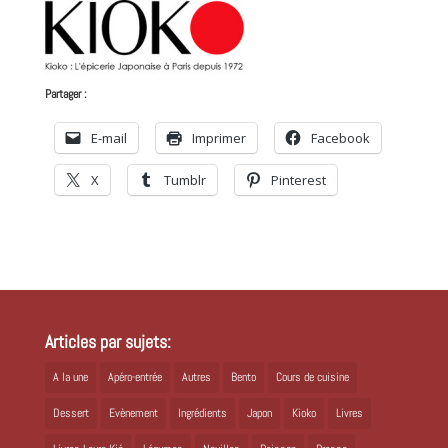
Partager :
E-mail
Imprimer
Facebook
X
Tumblr
Pinterest
Articles par sujets:
A la une
Apéro-entrée
Autres
Bento
Cours de cuisine
Dessert
Evènement
Ingrédients
Japon
Kioko
Livres