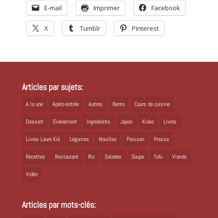
E-mail
Imprimer
Facebook
X
Tumblr
Pinterest
Articles par sujets:
A la une
Apéro-entrée
Autres
Bento
Cours de cuisine
Dessert
Evènement
Ingrédients
Japon
Kioko
Livres
Livres Laure Kié
Légumes
Nouilles
Poisson
Presse
Recettes
Restaurant
Riz
Salades
Soupe
Tofu
Viande
Vidéo
Articles par mots-clés: